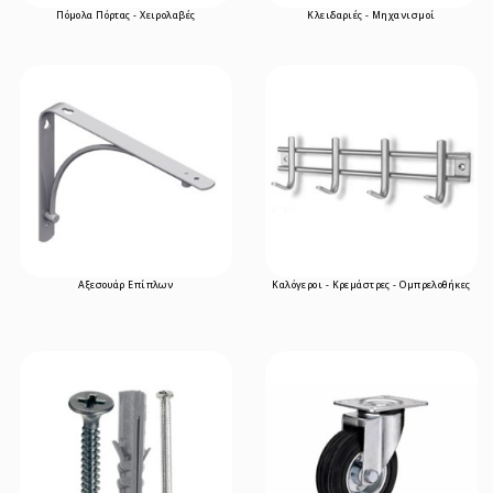
Πόμολα Πόρτας - Χειρολαβές
Κλειδαριές - Μηχανισμοί
Αξεσουάρ Επίπλων
Καλόγεροι - Κρεμάστρες - Ομπρελοθήκες