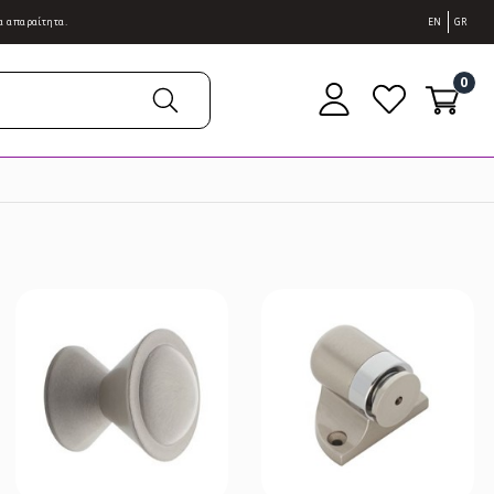
α απαραίτητα.
EN
GR
0