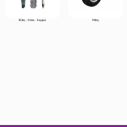
Βίδες - Ούπα - Καρφιά
Ρόδες