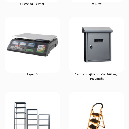
Σύρτες Και Γάντζοι
Λουκέτα
Ζυγαριές
Γραμματοκιβώτια - Κλειδοθήκες -
Φαρμακεία