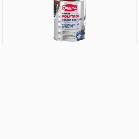
Αποκαταστάτης
χρώματος
ξεθωριασμένων
επιφανειών Owatrol
34,00€
Polytrol δοχείο 1L