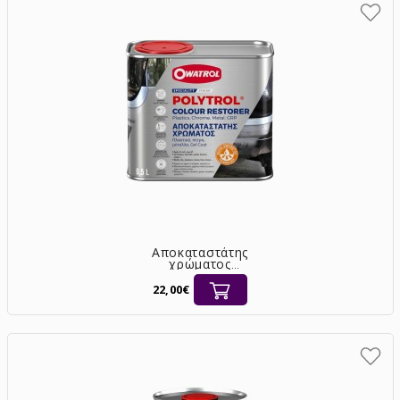
Αποκαταστάτης
χρώματος
ξεθωριασμένων
επιφανειών Owatrol
22,00€
Polytrol δοχείο 0,5L