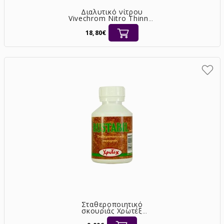
Διαλυτικό νίτρου
Vivechrom Nitro Thinner
4lt
18,80€
Σταθεροποιητικό
σκουριάς Χρωτέξ
Rustabil 250ml