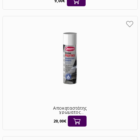
9,00€
Αποκαταστάτης
χρώματος
ξεθωριασμένων
επιφανειών Owatrol
20,00€
Polytrol σπρέι 250ml