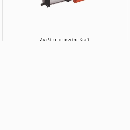
Αντλία επιφανείας Kraft
φυγοκεντρική
πολυβάθμια 2.0HP INOX
[63519]
205,00€