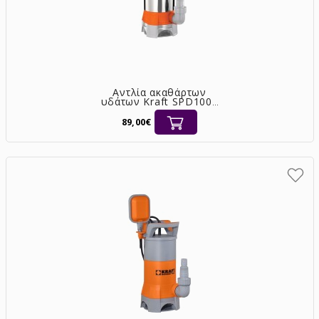
Αντλία ακαθάρτων
υδάτων Kraft SPD1000
inox υποβρύχια 1100W
[43533]
89,00€