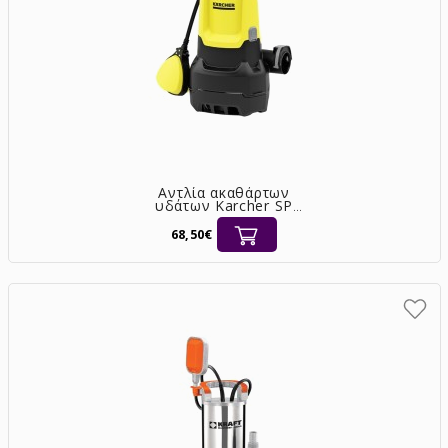
Αντλία ακαθάρτων
υδάτων Karcher SP
9.500 Dirt υποβρύχια
280W [1.645-800.0]
68,50€