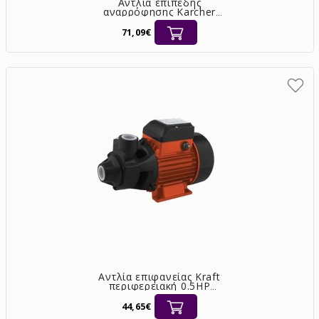
Αντλία επίπεδης
αναρρόφησης Karcher
SP 9.000 Flat υποβρύχια
9.000 l/h [1.645-810.0]
71,09€
Αντλία επιφανείας Kraft
περιφερειακή 0.5HP
[63505]
44,65€