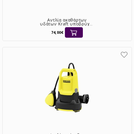
Αντλία ακαθάρτων
υδάτων Kraft υποβρύχια
1100W με φλοτέρ
[43574]
74,00€