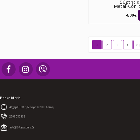
Σύρτης 
Metal-Con
με πύρο Ø
4,00€
1
2
3
>
>
Papasideris
41χλμ ΠΕΟΑΚ, Μέγαρα 19100, Αττική
2296080335
Info@e-Papasideris.gr