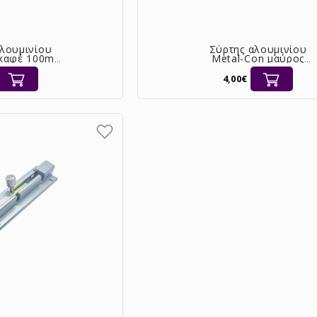
αλουμινίου
Σύρτης αλουμινίου
 καφέ 100mm
Metal-Con μαύρος
12 [08-8742]
100mm με πύρο Ø12
[08-8744]
4,00€