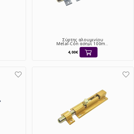
Σύρτης αλουμινίου
Metal-Con ασημί 100mm
με πύρο Ø12 [08-8741]
4,00€