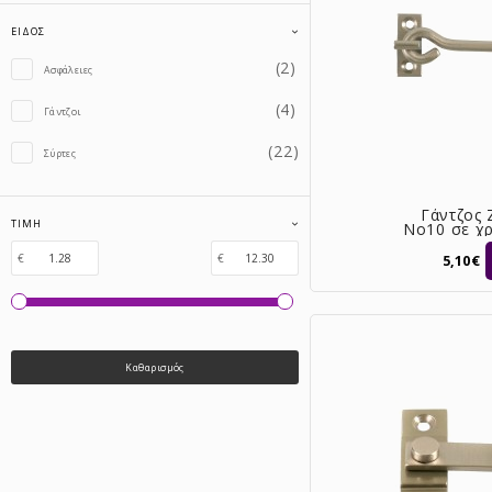
ΕΊΔΟΣ
(2)
Ασφάλειες
(4)
Γάντζοι
(22)
Σύρτες
Γάντζος
ΤΙΜΉ
No10 σε χ
ματ 
€
€
5,10€
Καθαρισμός