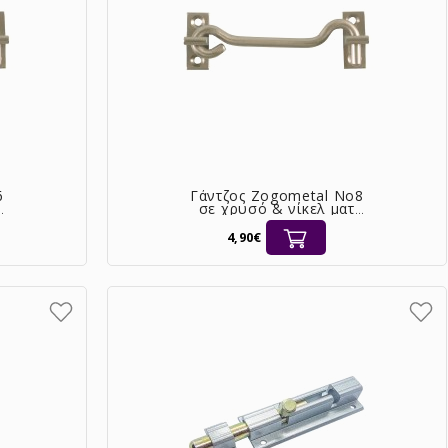
6
Γάντζος Zogometal No8
σε χρυσό & νίκελ ματ
[0039]
4,90€