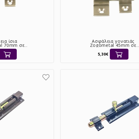
εια ίσια
Ασφάλεια γονατιάς
l 70mm σε
Zogometal 45mm σε
 νίκελ ματ
χρυσό & νίκελ ματ
040]
[0041]
5,30€