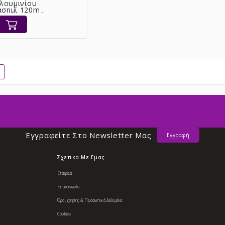
αλουμινίου
 ασημί 120mm
12 [08-8751]
|
Εγγραφείτε Στο Νewsletter Μας
Εγγραφή
Σχετικα Με Εμας
Εταιρεία
Επικοινωνία
Όροι χρήσης & Προσωπικά δεδομένα
Cookies