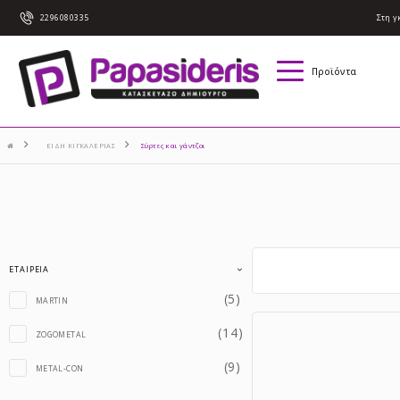
2296080335
Στη γ
Προϊόντα
ΕΙΔΗ ΚΙΓΚΑΛΕΡΙΑΣ
Σύρτες και γάντζοι
ΕΤΑΙΡΕΊΑ
(5)
MARTIN
(14)
ZOGOMETAL
(9)
METAL-CON