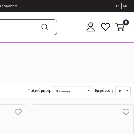
α απαραίτητα.
EN
GR
0
Ταξινόμηση:
Εμφάνιση: