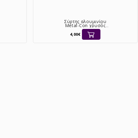
Σύρτης αλουμινίου
Metal-Con χρυσός
100mm με πύρο Ø12
[08-8745]
4,00€