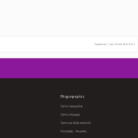
Εμφάνιση 1 έως 10 από 28 (3 Σελ.)
Πληροφορίες
Τρόποι παραγγελίας
Τρόποι πληρωμής
Τρόποι και έξοδα αποστολή
Επιστροφές - Ακυρώσεις