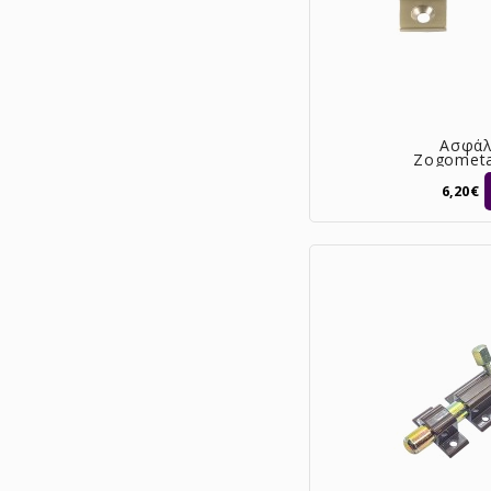
Ασφάλ
Zogometa
χρυσό &
[0
6,20€