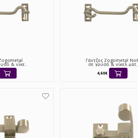
 Zogometal
Γάντζος Zogometal No
ρυσό & νίκελ
σε χρυσό & νίκελ ματ
[0039]
[0039]
4,60€