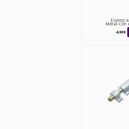
Σύρτης 
Metal-Con
με πύρο Ø
4,00€