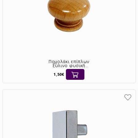
Πομολάκι επίπλων
ξύλινο φυσική
απόχρωση [3819/35]
1,50€