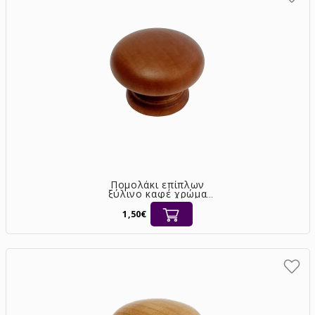
Πομολάκι επίπλων
ξύλινο καφέ χρώμα
[3819/35]
1,50€